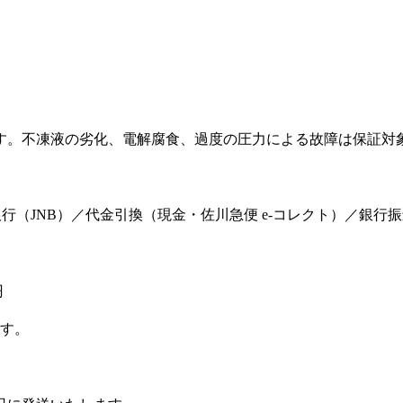
。
す。不凍液の劣化、電解腐食、過度の圧力による故障は保証対
ット銀行（JNB）／代金引換（現金・佐川急便 e-コレクト）／銀行
円
ます。