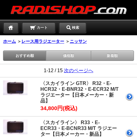
カート
検索
ホーム
＞
レース用ラジエーター
＞
ニッサン
おすすめ順
価格順
新着順
1-12 / 15
次のページへ
〈スカイライン GTR〉 R32・E-
HCR32・E-BNR32・E-ECR32 M/T
ラジエーター【日本メーカー・新
品】
34,800円(税込)
〈スカイライン〉 R33・E-
ECR33・E-BCNR33 M/T ラジエー
ター【日本メーカー・新品】