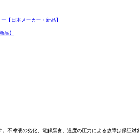
ラジエーター【日本メーカー・新品】
・新品】
。
す。不凍液の劣化、電解腐食、過度の圧力による故障は保証対