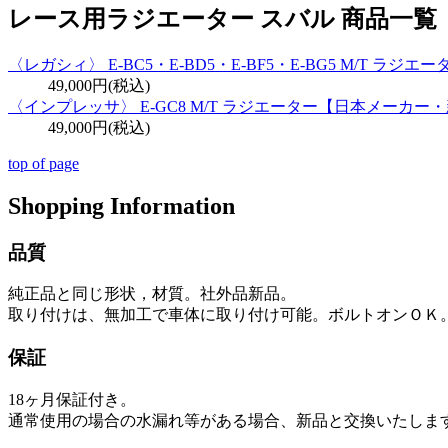
レース用ラジエーター スバル 商品一覧
〈レガシィ〉 E-BC5・E-BD5・E-BF5・E-BG5 M/T 
49,000円(税込)
〈インプレッサ〉 E-GC8 M/T ラジエーター【日本メーカー
49,000円(税込)
top of page
Shopping Information
品質
純正品と同じ形状，材質。社外品新品。
取り付けは、無加工で車体に取り付け可能。ボルトオンＯＫ
保証
18ヶ月保証
付き。
通常使用の場合の水漏れ等がある場合、新品と交換いたしま