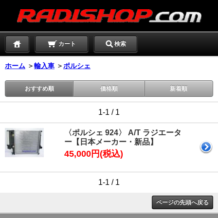
カート
検索
ホーム
＞
輸入車
＞
ポルシェ
おすすめ順
価格順
新着順
1-1 / 1
〈ポルシェ 924〉 A/T ラジエータ
ー【日本メーカー・新品】
45,000円(税込)
1-1 / 1
ページの先頭へ戻る