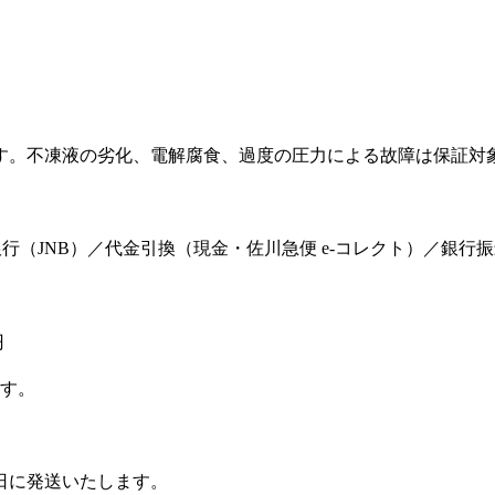
。
す。不凍液の劣化、電解腐食、過度の圧力による故障は保証対
ット銀行（JNB）／代金引換（現金・佐川急便 e-コレクト）／銀行
円
ます。
日に発送いたします。