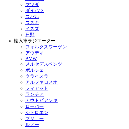
マツダ
ダイハツ
スバル
スズキ
イスズ
日野
輸入車ラジエーター
フォルクスワーゲン
アウディ
BMW
メルセデスベンツ
ポルシェ
クライスラー
アルファロメオ
フィアット
ランチア
アウトビアンキ
ローバー
シトロエン
プジョー
ルノー