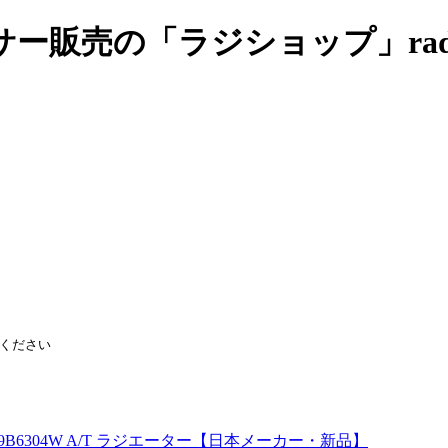
売の「ラジショップ」radish
4・E-9B6304W A/T ラジエーター【日本メーカー・新品】