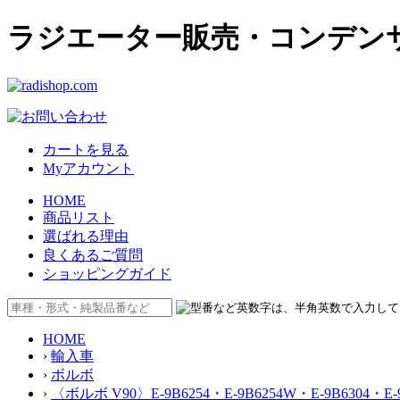
ラジエーター販売・コンデンサー販
カートを見る
Myアカウント
HOME
商品リスト
選ばれる理由
良くあるご質問
ショッピングガイド
HOME
›
輸入車
›
ボルボ
›
〈ボルボ V90〉E-9B6254・E-9B6254W・E-9B630