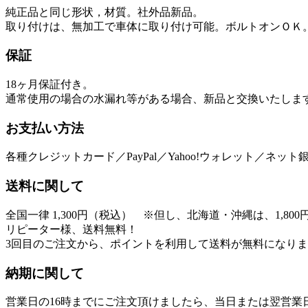
純正品と同じ形状，材質。社外品新品。
取り付けは、無加工で車体に取り付け可能。ボルトオンＯＫ
保証
18ヶ月保証
付き。
通常使用の場合の水漏れ等がある場合、新品と交換いたしま
お支払い方法
各種クレジットカード／PayPal／Yahoo!ウォレット／ネ
送料に関して
全国一律 1,300円（税込） ※但し、北海道・沖縄は、1,800
リピーター様、送料無料！
3回目のご注文から、ポイントを利用して送料が無料になり
納期に関して
営業日の16時までにご注文頂けましたら、当日または翌営業