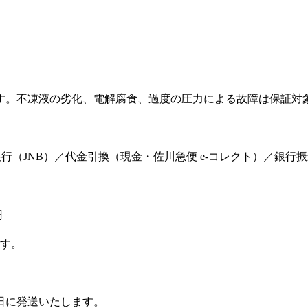
。
す。不凍液の劣化、電解腐食、過度の圧力による故障は保証対
ット銀行（JNB）／代金引換（現金・佐川急便 e-コレクト）／銀行
円
ます。
日に発送いたします。